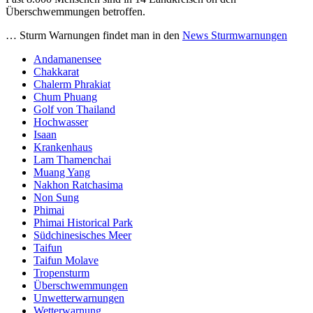
Überschwemmungen betroffen.
… Sturm Warnungen findet man in den
News Sturmwarnungen
Andamanensee
Chakkarat
Chalerm Phrakiat
Chum Phuang
Golf von Thailand
Hochwasser
Isaan
Krankenhaus
Lam Thamenchai
Muang Yang
Nakhon Ratchasima
Non Sung
Phimai
Phimai Historical Park
Südchinesisches Meer
Taifun
Taifun Molave
Tropensturm
Überschwemmungen
Unwetterwarnungen
Wetterwarnung