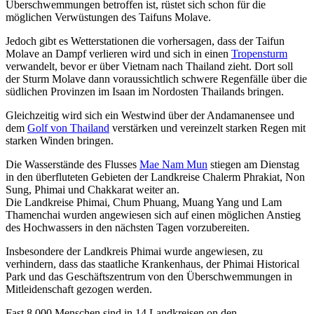
Überschwemmungen betroffen ist, rüstet sich schon für die
möglichen Verwüstungen des Taifuns Molave.
Jedoch gibt es Wetterstationen die vorhersagen, dass der Taifun
Molave an Dampf verlieren wird und sich in einen
Tropensturm
verwandelt, bevor er über Vietnam nach Thailand zieht. Dort soll
der Sturm Molave dann voraussichtlich schwere Regenfälle über die
südlichen Provinzen im Isaan im Nordosten Thailands bringen.
Gleichzeitig wird sich ein Westwind über der Andamanensee und
dem
Golf von Thailand
verstärken und vereinzelt starken Regen mit
starken Winden bringen.
Die Wasserstände des Flusses
Mae Nam Mun
stiegen am Dienstag
in den überfluteten Gebieten der Landkreise Chalerm Phrakiat, Non
Sung, Phimai und Chakkarat weiter an.
Die Landkreise Phimai, Chum Phuang, Muang Yang und Lam
Thamenchai wurden angewiesen sich auf einen möglichen Anstieg
des Hochwassers in den nächsten Tagen vorzubereiten.
Insbesondere der Landkreis Phimai wurde angewiesen, zu
verhindern, dass das staatliche Krankenhaus, der Phimai Historical
Park und das Geschäftszentrum von den Überschwemmungen in
Mitleidenschaft gezogen werden.
Fast 8.000 Menschen sind in 14 Landkreisen on den