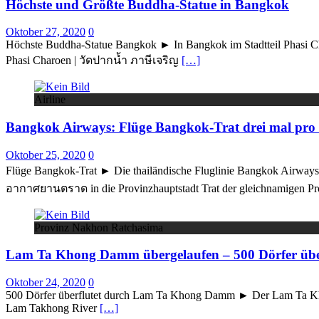
Höchste und Größte Buddha-Statue in Bangkok
Oktober 27, 2020
0
Höchste Buddha-Statue Bangkok ► In Bangkok im Stadtteil Phasi 
Phasi Charoen | วัดปากน้ำ ภาษีเจริญ
[…]
Airline
Bangkok Airways: Flüge Bangkok-Trat drei mal pro
Oktober 25, 2020
0
Flüge Bangkok-Trat ► Die thailändische Fluglinie Bangkok Airways 
อากาศยานตราด in die Provinzhauptstadt Trat der gleichnamigen Pro
Provinz Nakhon Ratchasima
Lam Ta Khong Damm übergelaufen – 500 Dörfer über
Oktober 24, 2020
0
500 Dörfer überflutet durch Lam Ta Khong Damm ► Der Lam Ta Khon
Lam Takhong River
[…]